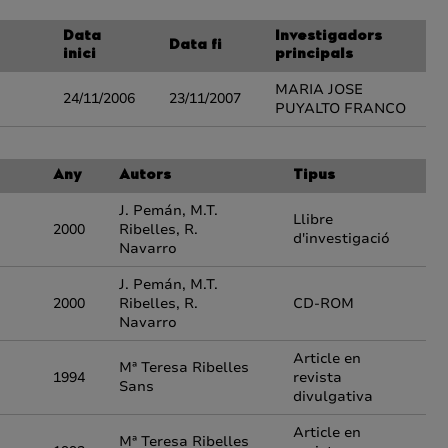
Data
Investigadors
Data fi
inici
principals
MARIA JOSE
24/11/2006
23/11/2007
PUYALTO FRANCO
Any
Autors
Tipus
J. Pemán, M.T.
Llibre
2000
Ribelles, R.
d'investigació
Navarro
J. Pemán, M.T.
2000
Ribelles, R.
CD-ROM
Navarro
Article en
Mª Teresa Ribelles
1994
revista
Sans
divulgativa
Article en
Mª Teresa Ribelles