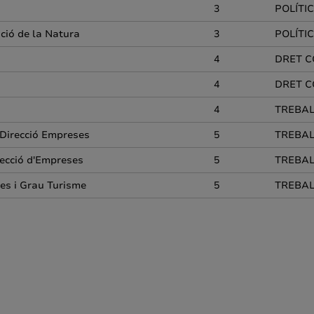
3
POLÍTI
ació de la Natura
3
POLÍTI
4
DRET C
4
DRET C
4
TREBAL
.Direcció Empreses
5
TREBAL
recció d'Empreses
5
TREBAL
ses i Grau Turisme
5
TREBAL