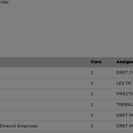
rior
Curs
Assign
1
DRET C
1
LES TI
1
PRÀCTI
1
TREBAL
1
DRET M
.Direcció Empreses
2
DRET M