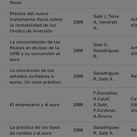
fiscal
Efectos del nuevo
Sabi J, Tena
tratamiento fiscal sobre
Ar
1999
A, Vendrell
la rentabilidad de los
d'
A.
fondos de inversión
La consolidación de las
Sabi X,
filiales en divisas de la
Ar
1998
Saladrigues
UME y su conversión al
d'
R.
euro
La conversión de los
Saladrigues
estados contables a
1998
Re
R, Sabi X.
euros. Un caso práctico.
F.González,
X.Calaf,
Ca
El empresario y el euro
1998
X.Sabi,
lli
P.Kirchner,
d'
A.Rovira
La práctica de los tipos
Saladrigues
1998
Re
de cambio y el euro
R, Sabi X.