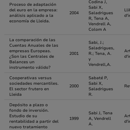
Codina J,
Proceso de adaptación
Sabi X,
del euro en la empresa:
Lli
2004
Saladrigues
análisis aplicado a la
d'
R, Tena A,
economía de Lleida.
Vendrell A,
Colom A
La comparación de las
Sabi, J.;
Cuentas Anuales de las
Saladrigues,
empresas Europeas.
Ar
2001
R.; Tena, A.
¿Son las Centrales de
d'
y
Balances un
Vendrell,A.
instrumento válido?
Cooperativas versus
Sabaté P,
sociedades mercantiles.
Sabi X,
2000
Re
El sector frutero en
Saladrigues
Lleida
R.
Depósito a plazo o
fondo de inversión.
Sabi J, Tena
Estudio de su
Ar
1999
A, Vendrell
rentabilidad a partir del
d'
A.
nuevo tratamiento