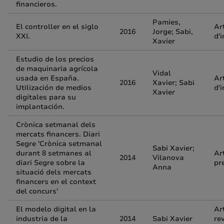
financieros.
Pamies,
El controller en el siglo
Ar
2016
Jorge; Sabi,
XXI.
d'
Xavier
Estudio de los precios
de maquinaria agrícola
Vidal
usada en España.
Ar
2016
Xavier; Sabi
Utilización de medios
d'
Xavier
digitales para su
implantación.
Crònica setmanal dels
mercats financers. Diari
Segre 'Crònica setmanal
Sabi Xavier;
durant 8 setmanes al
Ar
2014
Vilanova
diari Segre sobre la
pr
Anna
situació dels mercats
financers en el context
del concurs'
El modelo digital en la
Ar
industria de la
2014
Sabi Xavier
re