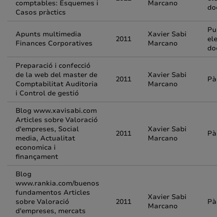
comptables: Esquemes i
Marcano
do
Casos pràctics
Pu
Apunts multimedia
Xavier Sabi
2011
el
Finances Corporatives
Marcano
do
Preparació i confecció
de la web del master de
Xavier Sabi
2011
Pà
Comptabilitat Auditoria
Marcano
i Control de gestió
Blog www.xavisabi.com
Articles sobre Valoració
d'empreses, Social
Xavier Sabi
2011
Pà
media, Actualitat
Marcano
economica i
finançament
Blog
www.rankia.com/buenos
fundamentos Articles
Xavier Sabi
sobre Valoració
2011
Pà
Marcano
d'empreses, mercats