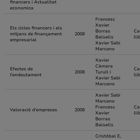
financers i Actualitat
economica
Francesc
Xavier
Els cicles financers i els
Borras
Ca
mitjans de finançament
2008
Balsells
ll
empresarial
Xavier Sabi
Marcano
Xavier
Càmara
Efectes de
Ca
2008
Turull i
l'endeutament
ll
Xavier Sabi
Marcano
Xavier Sabi
Marcano
Francesc
Ca
Valoració d'empreses
2008
Xavier
ll
Borras
Balsells
Cristóbal E,