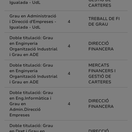
Igualada - UdL
CARTERES
Grau en Administració
TREBALL DE FI
i Direcció d'Empreses -
4
DE GRAU
Igualada - UdL
Doble titulació: Grau
en Enginyeria
DIRECCIÓ
4
Organització Industrial
FINANCERA
i Grau en ADE
Doble titulació: Grau
MERCATS
en Enginyeria
FINANCERS I
4
Organització Industrial
GESTIÓ DE
i Grau en ADE
CARTERES
Doble titulació: Grau
en Eng.Informàtica i
DIRECCIÓ
Grau en
4
FINANCERA
Admin.Direcció
Empreses
Doble titulació: Grau
en Dret i Grau en
DIRECCIÓ