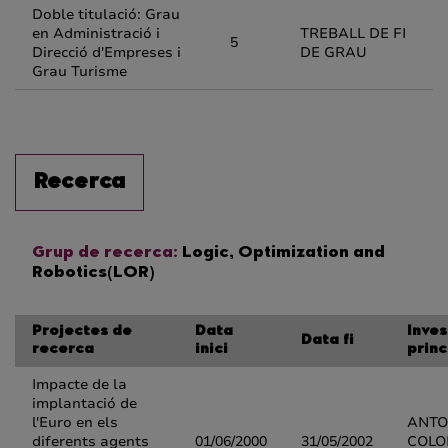
Doble titulació: Grau
en Administració i
TREBALL DE FI
5
Direcció d'Empreses i
DE GRAU
Grau Turisme
Recerca
Grup de recerca:
Logic, Optimization and
Robotics(LOR)
Projectes de
Data
Inve
Data fi
recerca
inici
princ
Impacte de la
implantació de
l'Euro en els
ANTO
diferents agents
01/06/2000
31/05/2002
COL