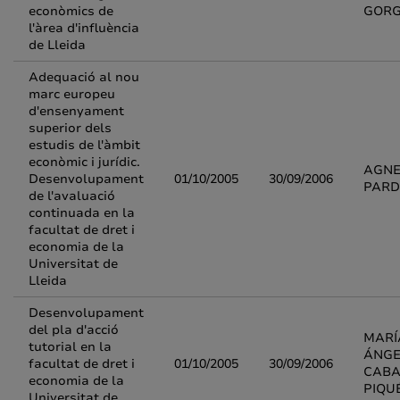
econòmics de
GOR
l'àrea d'influència
de Lleida
Adequació al nou
marc europeu
d'ensenyament
superior dels
estudis de l'àmbit
econòmic i jurídic.
AGNE
Desenvolupament
01/10/2005
30/09/2006
PARD
de l'avaluació
continuada en la
facultat de dret i
economia de la
Universitat de
Lleida
Desenvolupament
del pla d'acció
MARÍ
tutorial en la
ÁNGE
facultat de dret i
01/10/2005
30/09/2006
CABA
economia de la
PIQU
Universitat de