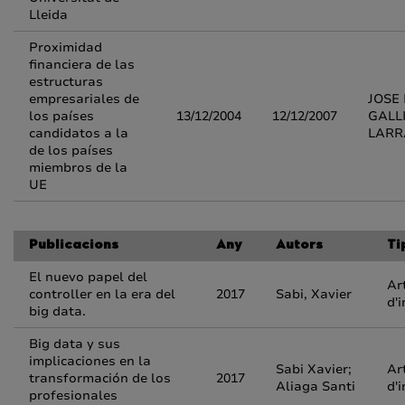
Lleida
Proximidad
financiera de las
estructuras
empresariales de
JOSE 
los países
13/12/2004
12/12/2007
GALL
candidatos a la
LARR
de los países
miembros de la
UE
Publicacions
Any
Autors
Ti
El nuevo papel del
Ar
controller en la era del
2017
Sabi, Xavier
d'
big data.
Big data y sus
implicaciones en la
Sabi Xavier;
Ar
transformación de los
2017
Aliaga Santi
d'
profesionales