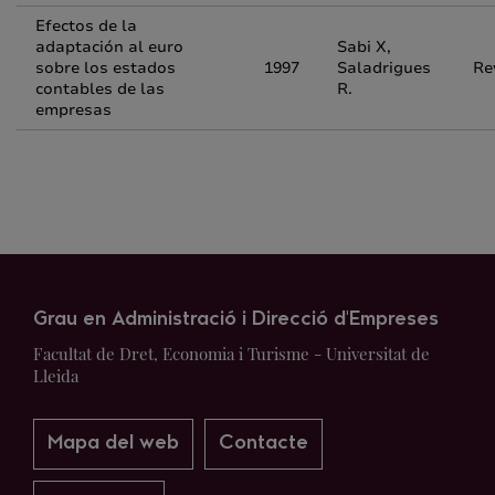
Efectos de la
adaptación al euro
Sabi X,
sobre los estados
1997
Saladrigues
Re
contables de las
R.
empresas
Grau en Administració i Direcció d'Empreses
Facultat de Dret, Economia i Turisme - Universitat de
Lleida
Mapa del web
Contacte