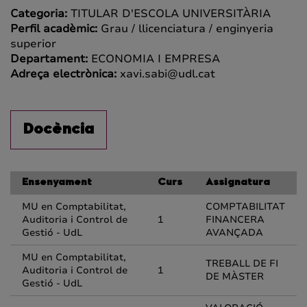
Categoria:
TITULAR D'ESCOLA UNIVERSITÀRIA
Perfil acadèmic:
Grau / llicenciatura / enginyeria
superior
Departament:
ECONOMIA I EMPRESA
Adreça electrònica:
xavi.sabi@udl.cat
Docència
Ensenyament
Curs
Assignatura
MU en Comptabilitat,
COMPTABILITAT
Auditoria i Control de
1
FINANCERA
Gestió - UdL
AVANÇADA
MU en Comptabilitat,
TREBALL DE FI
Auditoria i Control de
1
DE MÀSTER
Gestió - UdL