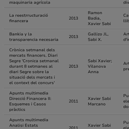
maquinaria agrícola
di
Ramon
La reestrructuració
Ca
2013
Badia,
financera
ll
Xavier Sabi
Bankia y la
Gallizo JL,
Ar
2013
transparencia necesaria
Sabi X.
d'
Crònica setmanal dels
mercats financers. Diari
Segre 'Cronica setmanal
Sabi Xavier;
Ar
durant 8 setmanes al
2013
Vilanova
pr
diari Segre sobre la
Anna
situació dels mercats i
el context del concurs'
Apunts multimedia
Pu
Direcció Financera II:
Xavier Sabi
2011
el
Esquemes i Casos
Marcano
do
pràctics
Apunts multimedia
Pu
Analisi Estats
Xavier Sabi
2011
el