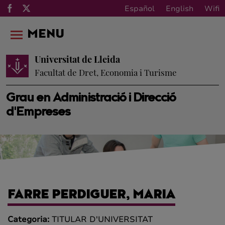
Español
English
Wifi
MENU
Universitat de Lleida
Facultat de Dret, Economia i Turisme
Grau en Administració i Direcció
d'Empreses
FARRE PERDIGUER, MARIA
Categoria:
TITULAR D'UNIVERSITAT