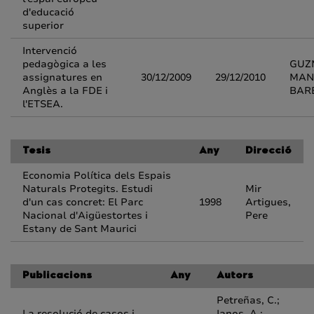
d'educació
superior
Intervenció
pedagògica a les
GUZ
assignatures en
30/12/2009
29/12/2010
MAN
Anglès a la FDE i
BAR
l'ETSEA.
Tesis
Any
Direcció
Economia Política dels Espais
Naturals Protegits. Estudi
Mir
d'un cas concret: El Parc
1998
Artigues,
Nacional d'Aigüestortes i
Pere
Estany de Sant Maurici
Publicacions
Any
Autors
Petreñas, C.;
La resolució de casos i
Ianos, A.;