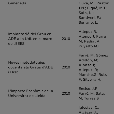
Gimenells
Oliva, M.; Pastor.
J.N.; Piqué, M.T.;
Sala, N.;
Santiveri, F.;
Serrano, L.
Allepuz R,
Implantació del Grau en
Alonso J, Farré
ADE a la UdL en el marc
2010
M, Padial A,
de l'EEES
Puyalto MJ.
Farré, M; Gómez
Adillón, M;
Noves metodologies
Alonso,J;
docents als Graus d'ADE
2010
Allepuz, R;
i Dret
Mancho,G; Ruiz,
F; Silveira,H.
Enciso, J.P;
L'impacte Econòmic de la
2010
Farré, M; Sala,
Universitat de Lleida
M; Torres,S
Iglesias, C.;
Alcázar, J.;