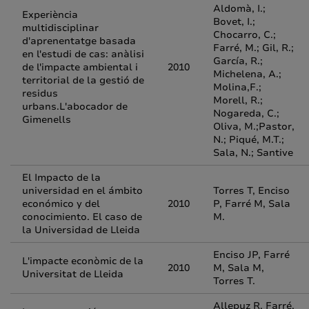
Aldomà, I.;
Experiència
Bovet, I.;
multidisciplinar
Chocarro, C.;
d'aprenentatge basada
Farré, M.; Gil, R.;
en l'estudi de cas: anàlisi
García, R.;
de l'impacte ambiental i
2010
Michelena, A.;
territorial de la gestió de
Molina,F.;
residus
Morell, R.;
urbans.L'abocador de
Nogareda, C.;
Gimenells
Oliva, M.;Pastor,
N.; Piqué, M.T.;
Sala, N.; Santive
El Impacto de la
universidad en el ámbito
Torres T, Enciso
económico y del
2010
P, Farré M, Sala
conocimiento. El caso de
M.
la Universidad de Lleida
Enciso JP, Farré
L'impacte econòmic de la
2010
M, Sala M,
Universitat de Lleida
Torres T.
Allepuz R, Farré,