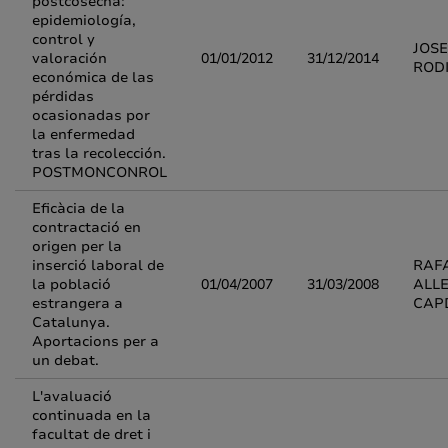
postcosecha:
epidemiología,
control y
JOSE
valoración
01/01/2012
31/12/2014
ROD
económica de las
pérdidas
ocasionadas por
la enfermedad
tras la recolección.
POSTMONCONROL
Eficàcia de la
contractació en
origen per la
inserció laboral de
RAF
la població
01/04/2007
31/03/2008
ALL
estrangera a
CAP
Catalunya.
Aportacions per a
un debat.
L'avaluació
continuada en la
facultat de dret i