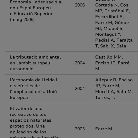
Economia : adequació al
2006
Cortada N, Cos
nou Espai Europeu
MP, Cristóbal E,
d'Educació Superior
Escardibul B,
(maig 2005)
Farré M, Gómez
MJ, Miquel S,
Montegut Y,
Padial A, Peralta
T, Sabi X, Sala
La tributacio ambiental
Castillo MM,
en l'ambit europeu i
2004
Enciso JP, Farré
autonomic
M.
L’economia de Lleida i
Allepuz R, Enciso
els efectes de
JP, Farré M,
2004
l’ampliació de la Unió
Morell A, Sala M,
Europea
Torres, T.
El valor de uso
recreativo de los
espacios naturales
protegidos. Una
2003
Farré M.
aplicación de los
métodos de valoración