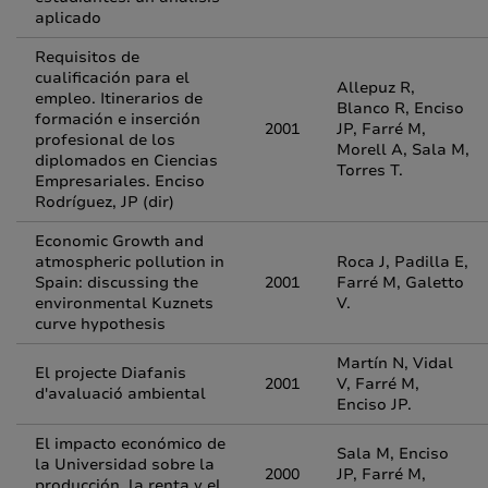
aplicado
Requisitos de
cualificación para el
Allepuz R,
empleo. Itinerarios de
Blanco R, Enciso
formación e inserción
2001
JP, Farré M,
profesional de los
Morell A, Sala M,
diplomados en Ciencias
Torres T.
Empresariales. Enciso
Rodríguez, JP (dir)
Economic Growth and
atmospheric pollution in
Roca J, Padilla E,
Spain: discussing the
2001
Farré M, Galetto
environmental Kuznets
V.
curve hypothesis
Martín N, Vidal
El projecte Diafanis
2001
V, Farré M,
d'avaluació ambiental
Enciso JP.
El impacto económico de
Sala M, Enciso
la Universidad sobre la
2000
JP, Farré M,
producción, la renta y el