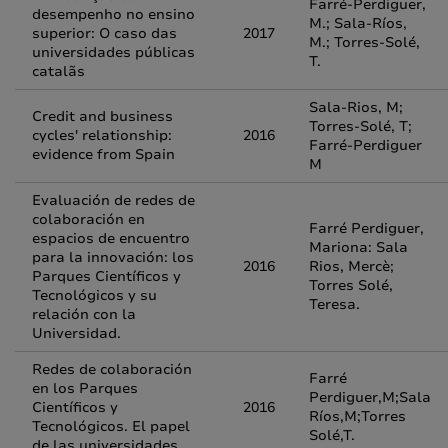
Farré-Perdiguer,
desempenho no ensino
M.; Sala-Ríos,
superior: O caso das
2017
M.; Torres-Solé,
universidades públicas
T.
catalãs
Sala-Rios, M;
Credit and business
Torres-Solé, T;
cycles' relationship:
2016
Farré-Perdiguer
evidence from Spain
M
Evaluación de redes de
colaboración en
Farré Perdiguer,
espacios de encuentro
Mariona: Sala
para la innovación: los
2016
Rios, Mercè;
Parques Científicos y
Torres Solé,
Tecnológicos y su
Teresa.
relación con la
Universidad.
Redes de colaboración
Farré
en los Parques
Perdiguer,M;Sala
Científicos y
2016
Ríos,M;Torres
Tecnológicos. El papel
Solé,T.
de las universidades.