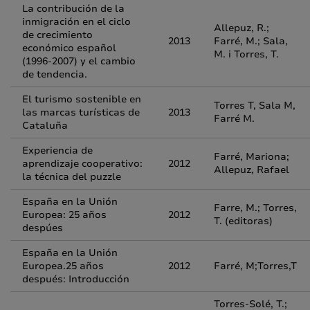
La contribución de la
inmigración en el ciclo
Allepuz, R.;
de crecimiento
2013
Farré, M.; Sala,
económico español
M. i Torres, T.
(1996-2007) y el cambio
de tendencia.
El turismo sostenible en
Torres T, Sala M,
las marcas turísticas de
2013
Farré M.
Cataluña
Experiencia de
Farré, Mariona;
aprendizaje cooperativo:
2012
Allepuz, Rafael
la técnica del puzzle
España en la Unión
Farre, M.; Torres,
Europea: 25 años
2012
T. (editoras)
despúes
España en la Unión
Europea.25 años
2012
Farré, M;Torres,T
después: Introducción
Torres-Solé, T.;