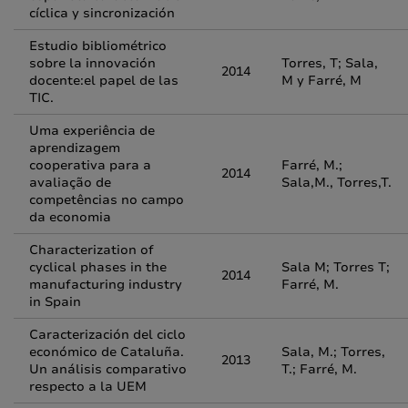
cíclica y sincronización
Estudio bibliométrico
sobre la innovación
Torres, T; Sala,
2014
docente:el papel de las
M y Farré, M
TIC.
Uma experiência de
aprendizagem
cooperativa para a
Farré, M.;
2014
avaliação de
Sala,M., Torres,T.
competências no campo
da economia
Characterization of
cyclical phases in the
Sala M; Torres T;
2014
manufacturing industry
Farré, M.
in Spain
Caracterización del ciclo
económico de Cataluña.
Sala, M.; Torres,
2013
Un análisis comparativo
T.; Farré, M.
respecto a la UEM