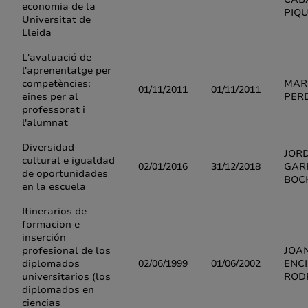
economia de la
PIQ
Universitat de
Lleida
L'avaluació de
l'aprenentatge per
competències:
MAR
01/11/2011
01/11/2011
eines per al
PER
professorat i
l'alumnat
Diversidad
JORD
cultural e igualdad
02/01/2016
31/12/2018
GAR
de oportunidades
BOC
en la escuela
Itinerarios de
formacion e
inserción
profesional de los
JOA
diplomados
02/06/1999
01/06/2002
ENC
universitarios (los
ROD
diplomados en
ciencias