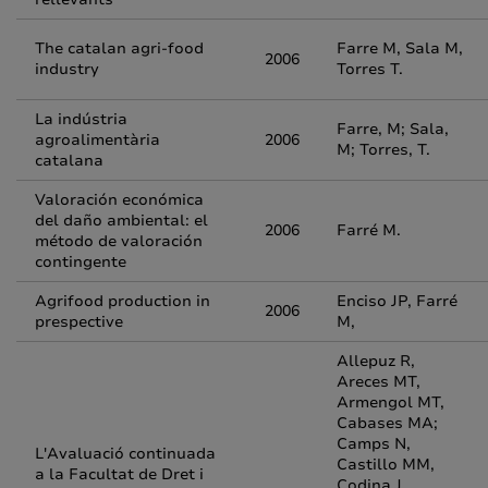
The catalan agri-food
Farre M, Sala M,
2006
industry
Torres T.
La indústria
Farre, M; Sala,
agroalimentària
2006
M; Torres, T.
catalana
Valoración económica
del daño ambiental: el
2006
Farré M.
método de valoración
contingente
Agrifood production in
Enciso JP, Farré
2006
prespective
M,
Allepuz R,
Areces MT,
Armengol MT,
Cabases MA;
Camps N,
L'Avaluació continuada
Castillo MM,
a la Facultat de Dret i
Codina J,