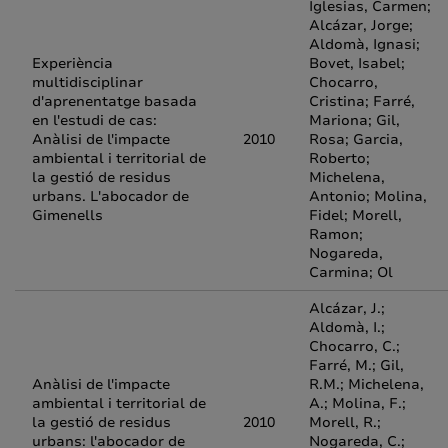
Iglesias, Carmen;
Alcázar, Jorge;
Aldomà, Ignasi;
Experiència
Bovet, Isabel;
multidisciplinar
Chocarro,
d'aprenentatge basada
Cristina; Farré,
en l'estudi de cas:
Mariona; Gil,
Anàlisi de l'impacte
2010
Rosa; Garcia,
ambiental i territorial de
Roberto;
la gestió de residus
Michelena,
urbans. L'abocador de
Antonio; Molina,
Gimenells
Fidel; Morell,
Ramon;
Nogareda,
Carmina; Ol
Alcázar, J.;
Aldomà, I.;
Chocarro, C.;
Farré, M.; Gil,
Anàlisi de l'impacte
R.M.; Michelena,
ambiental i territorial de
A.; Molina, F.;
la gestió de residus
2010
Morell, R.;
urbans: l'abocador de
Nogareda, C.;