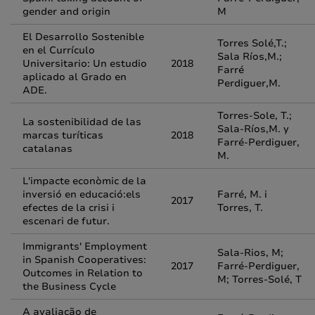
gender and origin
M
El Desarrollo Sostenible
Torres Solé,T.;
en el Currículo
Sala Ríos,M.;
Universitario: Un estudio
2018
Farré
aplicado al Grado en
Perdiguer,M.
ADE.
Torres-Sole, T.;
La sostenibilidad de las
Sala-Ríos,M. y
marcas turíticas
2018
Farré-Perdiguer,
catalanas
M.
L'impacte econòmic de la
inversió en educació:els
Farré, M. i
2017
efectes de la crisi i
Torres, T.
escenari de futur.
Immigrants' Employment
Sala-Rios, M;
in Spanish Cooperatives:
2017
Farré-Perdiguer,
Outcomes in Relation to
M; Torres-Solé, T
the Business Cycle
A avaliação de