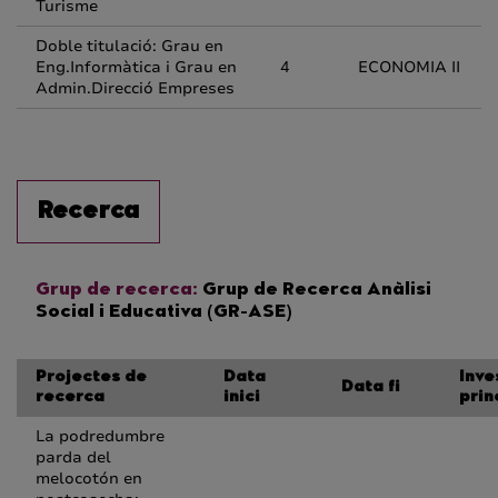
Turisme
Doble titulació: Grau en
Eng.Informàtica i Grau en
4
ECONOMIA II
Admin.Direcció Empreses
Recerca
Grup de recerca:
Grup de Recerca Anàlisi
Social i Educativa (GR-ASE)
Projectes de
Data
Inve
Data fi
recerca
inici
prin
La podredumbre
parda del
melocotón en