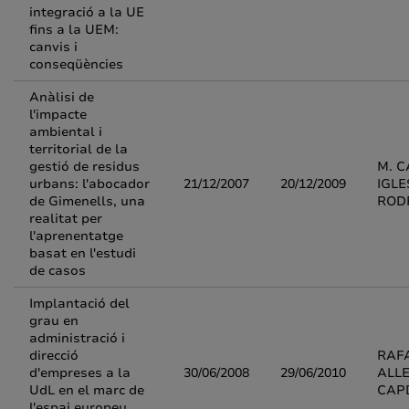
integració a la UE
fins a la UEM:
canvis i
conseqüències
Anàlisi de
l'impacte
ambiental i
territorial de la
gestió de residus
M. 
urbans: l'abocador
21/12/2007
20/12/2009
IGLE
de Gimenells, una
ROD
realitat per
l'aprenentatge
basat en l'estudi
de casos
Implantació del
grau en
administració i
direcció
RAF
d'empreses a la
30/06/2008
29/06/2010
ALL
UdL en el marc de
CAP
l'espai europeu