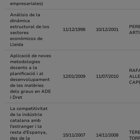
empresariales)
Análisis de la
dinámica
estructural de los
PERE
11/12/1998
10/12/2001
sectores
ART
económicos de
Lleida
Aplicació de noves
metodologies
docents a la
RAF
planificació i al
12/01/2009
11/07/2010
ALL
desenvolupament
CAP
de les matèries
dels graus en ADE
i Dret
La competitivitat
de la indústria
catalana amb
l'estranger i la
resta d'Espanya,
TER
15/11/2007
14/11/2008
des de la
TOR