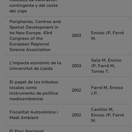
contingente y del coste
del viaje
Peripheries, Centres and
Spatial Development in
he New Europe. 43rd
Enciso JP, Farré
2003
Congress of the
M.
European Regional
Science Association
Sala M, Enciso
L'impacte econòmic de la
2003
JP, Farré M,
Universitat de Lleida
Torres T.
El papel de los tributos
locales como
Farré M, Enciso
2002
instrumento de política
J.P.
medioambiental
Castillo M,
Fiscalitat Autonòmica i
2002
Enciso JP, Farré
Medi Ambient
M.
El Parc Nacional