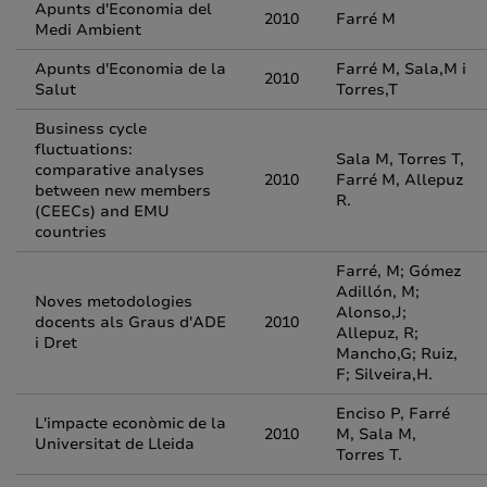
Apunts d'Economia del
2010
Farré M
Medi Ambient
Apunts d'Economia de la
Farré M, Sala,M i
2010
Salut
Torres,T
Business cycle
fluctuations:
Sala M, Torres T,
comparative analyses
2010
Farré M, Allepuz
between new members
R.
(CEECs) and EMU
countries
Farré, M; Gómez
Adillón, M;
Noves metodologies
Alonso,J;
docents als Graus d'ADE
2010
Allepuz, R;
i Dret
Mancho,G; Ruiz,
F; Silveira,H.
Enciso P, Farré
L'impacte econòmic de la
2010
M, Sala M,
Universitat de Lleida
Torres T.