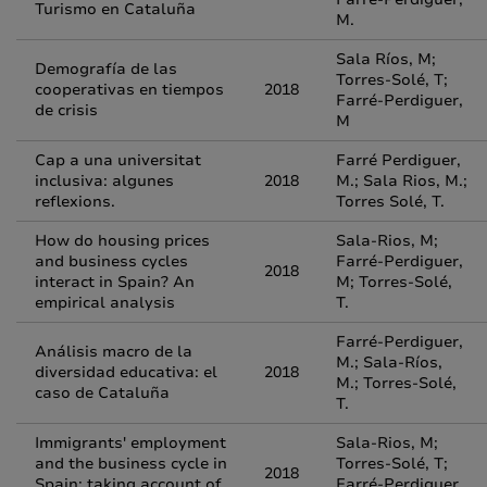
Turismo en Cataluña
M.
Sala Ríos, M;
Demografía de las
Torres-Solé, T;
cooperativas en tiempos
2018
Farré-Perdiguer,
de crisis
M
Cap a una universitat
Farré Perdiguer,
inclusiva: algunes
2018
M.; Sala Rios, M.;
reflexions.
Torres Solé, T.
How do housing prices
Sala-Rios, M;
and business cycles
Farré-Perdiguer,
2018
interact in Spain? An
M; Torres-Solé,
empirical analysis
T.
Farré-Perdiguer,
Análisis macro de la
M.; Sala-Ríos,
diversidad educativa: el
2018
M.; Torres-Solé,
caso de Cataluña
T.
Immigrants' employment
Sala-Rios, M;
and the business cycle in
Torres-Solé, T;
2018
Spain: taking account of
Farré-Perdiguer,