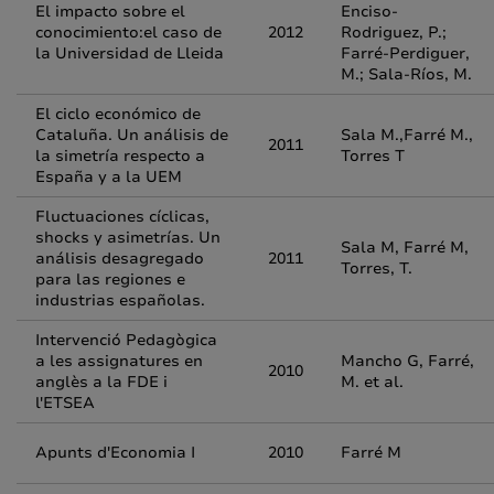
El impacto sobre el
Enciso-
conocimiento:el caso de
2012
Rodriguez, P.;
la Universidad de Lleida
Farré-Perdiguer,
M.; Sala-Ríos, M.
El ciclo económico de
Cataluña. Un análisis de
Sala M.,Farré M.,
2011
la simetría respecto a
Torres T
España y a la UEM
Fluctuaciones cíclicas,
shocks y asimetrías. Un
Sala M, Farré M,
análisis desagregado
2011
Torres, T.
para las regiones e
industrias españolas.
Intervenció Pedagògica
a les assignatures en
Mancho G, Farré,
2010
anglès a la FDE i
M. et al.
l'ETSEA
Apunts d'Economia I
2010
Farré M