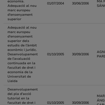
economia.
MA P
01/07/2004
30/06/2006
Adequació al nou
SÁN
marc europeu
d'ensenyament
superior
Adequació al nou
marc europeu
d'ensenyament
superior dels
estudis de l'àmbit
econòmic i jurídic.
AGN
Desenvolupament
01/10/2005
30/09/2006
PAR
de l'avaluació
continuada en la
facultat de dret i
economia de la
Universitat de
Lleida
Desenvolupament
del pla d'acció
MAR
tutorial en la
ÁNG
facultat de dret i
01/10/2005
30/09/2006
CAB