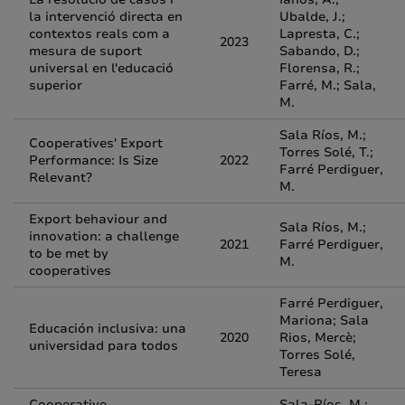
la intervenció directa en
Ubalde, J.;
contextos reals com a
Lapresta, C.;
2023
mesura de suport
Sabando, D.;
universal en l'educació
Florensa, R.;
superior
Farré, M.; Sala,
M.
Sala Ríos, M.;
Cooperatives' Export
Torres Solé, T.;
Performance: Is Size
2022
Farré Perdiguer,
Relevant?
M.
Export behaviour and
Sala Ríos, M.;
innovation: a challenge
2021
Farré Perdiguer,
to be met by
M.
cooperatives
Farré Perdiguer,
Mariona; Sala
Educación inclusiva: una
2020
Rios, Mercè;
universidad para todos
Torres Solé,
Teresa
Cooperative
Sala-Ríos, M.;