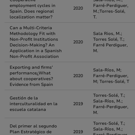
employment cycles in
Farré-Perdiguer,
2020
Spain. Does regional
M.;Torres-Solé,
localization matter?
T.
Can a Multi-Criteria
Methodology Fit with
Sala Rios, M.;
Non-Profit Institutions
Torres Solé, T.;
2020
Decision-Making? An
Farré Perdiguer,
Application in a Spanish
M.
Non-Profit Association
Exporting and firms'
Sala-Ríos, M;
performance¿What
2020
Farré-Perdiguer,
about cooperatives?
M; Torres-Solé, T
Evidence from Spain
Torres-Solé, T.;
Gestión de la
Sala-Ríos, M.;
interculturalidad en la
2019
Farré-Perdiguer,
escuela catalana
M.
Torres-Solé, T.;
Del primer al segundo
Sala-Ríos, M.;
Plan Estratégico de
2019
Farré-Perdiguer,