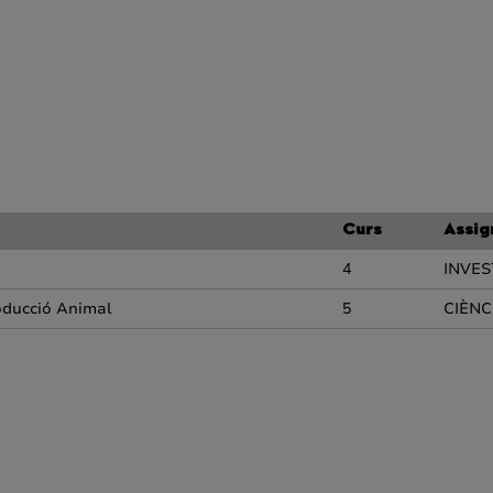
Curs
Assig
4
INVES
roducció Animal
5
CIÈNC