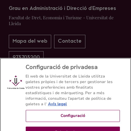
Grau en Administració i Direcció d'Empreses
Facultat de Dret, Economia i Turisme - Universitat de
Lleida
Mapa del web
Contacte
973703200
Configuració de privadesa
El web de la Universitat de Lleida utilitza
galetes pròpies i de tercers per gestionar les
vostres preferències amb finalitats
estadístiques i de màrqueting. Per a més
informació, consulteu l’apartat de política de
galetes a l'
Avís legal
Configuració