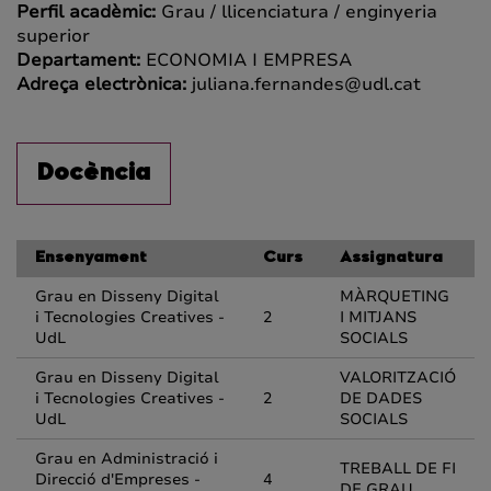
Perfil acadèmic:
Grau / llicenciatura / enginyeria
superior
Departament:
ECONOMIA I EMPRESA
Adreça electrònica:
juliana.fernandes@udl.cat
Docència
Ensenyament
Curs
Assignatura
Grau en Disseny Digital
MÀRQUETING
i Tecnologies Creatives -
2
I MITJANS
UdL
SOCIALS
Grau en Disseny Digital
VALORITZACIÓ
i Tecnologies Creatives -
2
DE DADES
UdL
SOCIALS
Grau en Administració i
TREBALL DE FI
Direcció d'Empreses -
4
DE GRAU