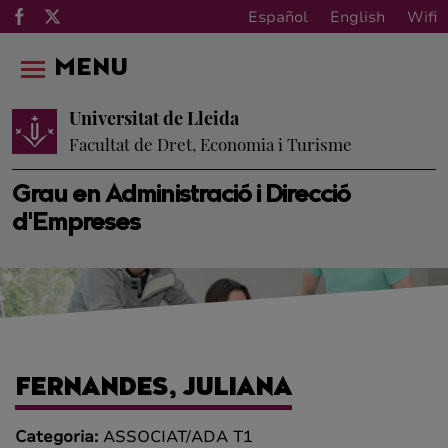
Español
English
Wifi
MENU
Universitat de Lleida
Facultat de Dret, Economia i Turisme
Grau en Administració i Direcció
d'Empreses
FERNANDES, JULIANA
Categoria:
ASSOCIAT/ADA T1