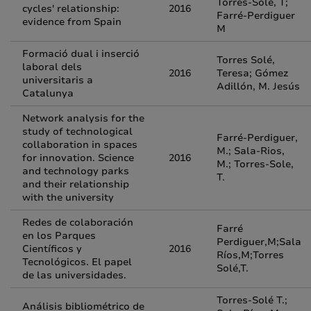
Torres-Solé, T;
cycles' relationship:
2016
Farré-Perdiguer
evidence from Spain
M
Formació dual i inserció
Torres Solé,
laboral dels
2016
Teresa; Gómez
universitaris a
Adillón, M. Jesús
Catalunya
Network analysis for the
study of technological
Farré-Perdiguer,
collaboration in spaces
M.; Sala-Rios,
for innovation. Science
2016
M.; Torres-Sole,
and technology parks
T.
and their relationship
with the university
Redes de colaboración
Farré
en los Parques
Perdiguer,M;Sala
Científicos y
2016
Ríos,M;Torres
Tecnológicos. El papel
Solé,T.
de las universidades.
Torres-Solé T.;
Análisis bibliométrico de