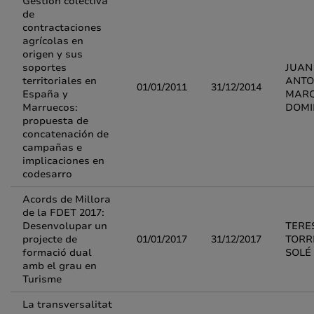
Gestión colectiva
de
contractaciones
agrícolas en
origen y sus
soportes
JUAN
territoriales en
ANTO
01/01/2011
31/12/2014
España y
MAR
Marruecos:
DOMI
propuesta de
concatenación de
campañas e
implicaciones en
codesarro
Acords de Millora
de la FDET 2017:
Desenvolupar un
TERE
projecte de
01/01/2017
31/12/2017
TORR
formació dual
SOLÉ
amb el grau en
Turisme
La transversalitat