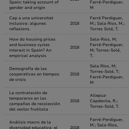
Spain: taking account of
Farré-Perdiguer,
gender and origin
M
Cap a una universitat
Farré Perdiguer,
inclusiva: algunes
2018
M.; Sala Rios, M.;
reflexions.
Torres Solé, T.
How do housing prices
Sala-Rios, M;
and business cycles
Farré-Perdiguer,
2018
interact in Spain? An
M; Torres-Solé,
empirical analysis
T.
Sala Ríos, M;
Demografía de las
Torres-Solé, T;
cooperativas en tiempos
2018
Farré-Perdiguer,
de crisis
M
La contratación de
Allepuz-
temporeros en las
2018
Capdevila, R.;
campañas de recolección
Torres-Solé, T.
del sector frutícola
Farré-Perdiguer,
Análisis macro de la
M.; Sala-Ríos,
diversidad educativa: el
2018