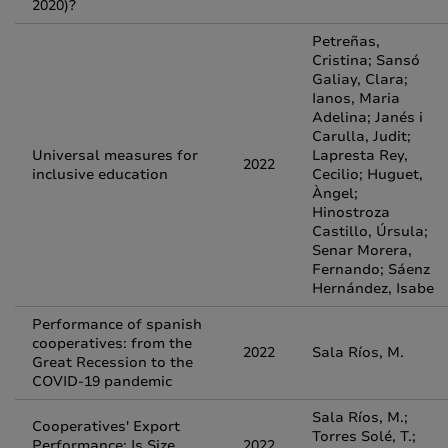
2020)?
Petreñas,
Cristina; Sansó
Galiay, Clara;
Ianos, Maria
Adelina; Janés i
Carulla, Judit;
Universal measures for
Lapresta Rey,
2022
inclusive education
Cecilio; Huguet,
Àngel;
Hinostroza
Castillo, Úrsula;
Senar Morera,
Fernando; Sáenz
Hernández, Isabe
Performance of spanish
cooperatives: from the
2022
Sala Ríos, M.
Great Recession to the
COVID-19 pandemic
Sala Ríos, M.;
Cooperatives' Export
Torres Solé, T.;
Performance: Is Size
2022