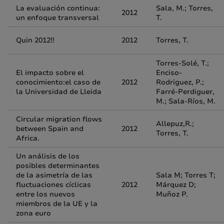
La evaluación continua:
Sala, M.; Torres,
2012
un enfoque transversal
T.
Quin 2012!!
2012
Torres, T.
Torres-Solé, T.;
El impacto sobre el
Enciso-
conocimiento:el caso de
2012
Rodriguez, P.;
la Universidad de Lleida
Farré-Perdiguer,
M.; Sala-Ríos, M.
Circular migration flows
Allepuz,R.;
between Spain and
2012
Torres, T.
Africa.
Un análisis de los
posibles determinantes
de la asimetría de las
Sala M; Torres T;
fluctuaciones cíclicas
2012
Márquez D;
entre los nuevos
Muñoz P.
miembros de la UE y la
zona euro