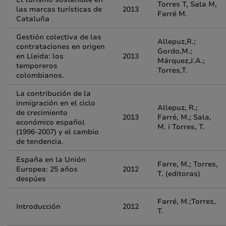
Torres T, Sala M,
las marcas turísticas de
2013
Farré M.
Cataluña
Gestión colectiva de las
Allepuz,R.;
contrataciones en origen
Gordo,M.;
en Lleida: los
2013
Márquez,J.A.;
temporeros
Torres,T.
colombianos.
La contribución de la
inmigración en el ciclo
Allepuz, R.;
de crecimiento
2013
Farré, M.; Sala,
económico español
M. i Torres, T.
(1996-2007) y el cambio
de tendencia.
España en la Unión
Farre, M.; Torres,
Europea: 25 años
2012
T. (editoras)
despúes
Farré, M.;Torres,
Introducción
2012
T.