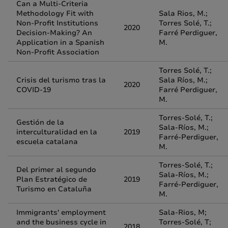
Can a Multi-Criteria
Methodology Fit with
Sala Rios, M.;
Non-Profit Institutions
Torres Solé, T.;
2020
Decision-Making? An
Farré Perdiguer,
Application in a Spanish
M.
Non-Profit Association
Torres Solé, T.;
Crisis del turismo tras la
Sala Ríos, M.;
2020
COVID-19
Farré Perdiguer,
M.
Torres-Solé, T.;
Gestión de la
Sala-Ríos, M.;
interculturalidad en la
2019
Farré-Perdiguer,
escuela catalana
M.
Torres-Solé, T.;
Del primer al segundo
Sala-Ríos, M.;
Plan Estratégico de
2019
Farré-Perdiguer,
Turismo en Cataluña
M.
Immigrants' employment
Sala-Rios, M;
and the business cycle in
Torres-Solé, T;
2018