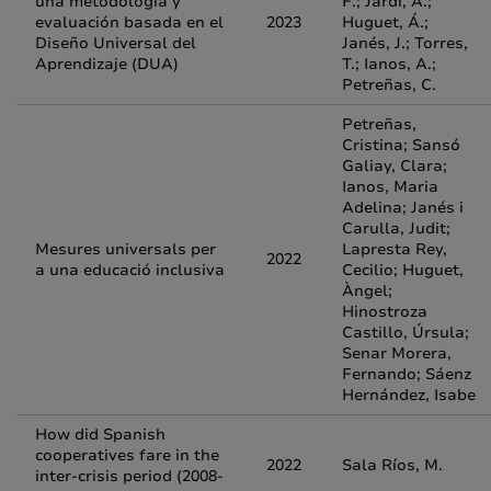
una metodología y
F.; Jardí, A.;
evaluación basada en el
2023
Huguet, Á.;
Diseño Universal del
Janés, J.; Torres,
Aprendizaje (DUA)
T.; Ianos, A.;
Petreñas, C.
Petreñas,
Cristina; Sansó
Galiay, Clara;
Ianos, Maria
Adelina; Janés i
Carulla, Judit;
Mesures universals per
Lapresta Rey,
2022
a una educació inclusiva
Cecilio; Huguet,
Àngel;
Hinostroza
Castillo, Úrsula;
Senar Morera,
Fernando; Sáenz
Hernández, Isabe
How did Spanish
cooperatives fare in the
2022
Sala Ríos, M.
inter-crisis period (2008-