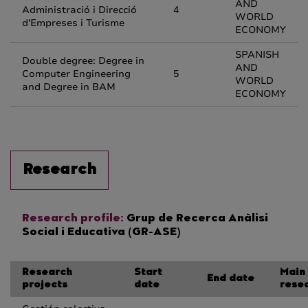
AND
Administració i Direcció
4
WORLD
d'Empreses i Turisme
ECONOMY
SPANISH
Double degree: Degree in
AND
Computer Engineering
5
WORLD
and Degree in BAM
ECONOMY
Research
Research profile:
Grup de Recerca Anàlisi
Social i Educativa (GR-ASE)
Research
Start
Main
End date
projects
date
rese