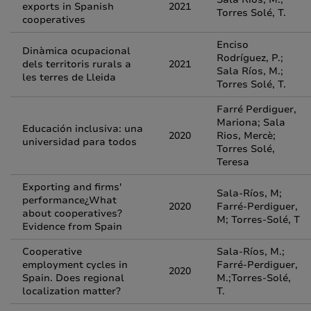
exports in Spanish
2021
Torres Solé, T.
cooperatives
Enciso
Dinàmica ocupacional
Rodríguez, P.;
dels territoris rurals a
2021
Sala Ríos, M.;
les terres de Lleida
Torres Solé, T.
Farré Perdiguer,
Mariona; Sala
Educación inclusiva: una
2020
Rios, Mercè;
universidad para todos
Torres Solé,
Teresa
Exporting and firms'
Sala-Ríos, M;
performance¿What
2020
Farré-Perdiguer,
about cooperatives?
M; Torres-Solé, T
Evidence from Spain
Cooperative
Sala-Ríos, M.;
employment cycles in
Farré-Perdiguer,
2020
Spain. Does regional
M.;Torres-Solé,
localization matter?
T.