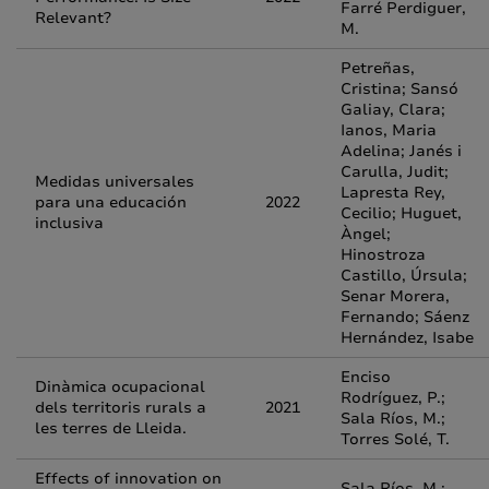
Farré Perdiguer,
Relevant?
M.
Petreñas,
Cristina; Sansó
Galiay, Clara;
Ianos, Maria
Adelina; Janés i
Carulla, Judit;
Medidas universales
Lapresta Rey,
para una educación
2022
Cecilio; Huguet,
inclusiva
Àngel;
Hinostroza
Castillo, Úrsula;
Senar Morera,
Fernando; Sáenz
Hernández, Isabe
Enciso
Dinàmica ocupacional
Rodríguez, P.;
dels territoris rurals a
2021
Sala Ríos, M.;
les terres de Lleida.
Torres Solé, T.
Effects of innovation on
Sala Ríos, M.;