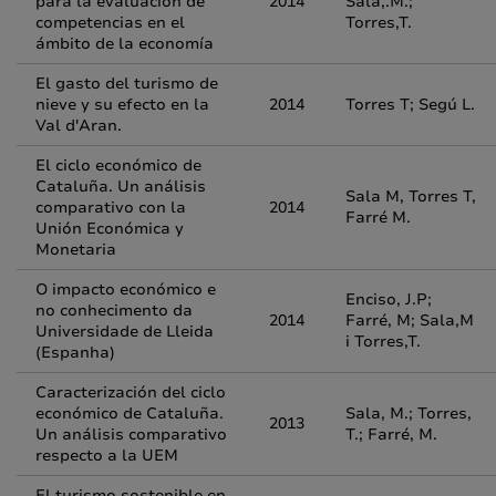
para la evaluación de
2014
Sala,.M.;
competencias en el
Torres,T.
ámbito de la economía
El gasto del turismo de
nieve y su efecto en la
2014
Torres T; Segú L.
Val d'Aran.
El ciclo económico de
Cataluña. Un análisis
Sala M, Torres T,
comparativo con la
2014
Farré M.
Unión Económica y
Monetaria
O impacto económico e
Enciso, J.P;
no conhecimento da
2014
Farré, M; Sala,M
Universidade de Lleida
i Torres,T.
(Espanha)
Caracterización del ciclo
económico de Cataluña.
Sala, M.; Torres,
2013
Un análisis comparativo
T.; Farré, M.
respecto a la UEM
El turismo sostenible en