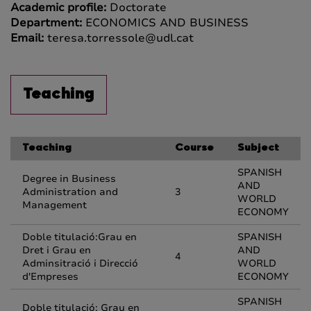
Academic profile:
Doctorate
Department:
ECONOMICS AND BUSINESS
Email:
teresa.torressole@udl.cat
Teaching
Teaching
Course
Subject
SPANISH
Degree in Business
AND
Administration and
3
WORLD
Management
ECONOMY
Doble titulació:Grau en
SPANISH
Dret i Grau en
AND
4
Adminsitració i Direcció
WORLD
d'Empreses
ECONOMY
SPANISH
Doble titulació: Grau en