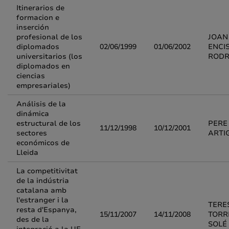
Itinerarios de
formacion e
inserción
profesional de los
JOAN
diplomados
02/06/1999
01/06/2002
ENCI
universitarios (los
RODR
diplomados en
ciencias
empresariales)
Análisis de la
dinámica
estructural de los
PERE
11/12/1998
10/12/2001
sectores
ARTI
económicos de
Lleida
La competitivitat
de la indústria
catalana amb
l'estranger i la
TERE
resta d'Espanya,
15/11/2007
14/11/2008
TORR
des de la
SOLÉ