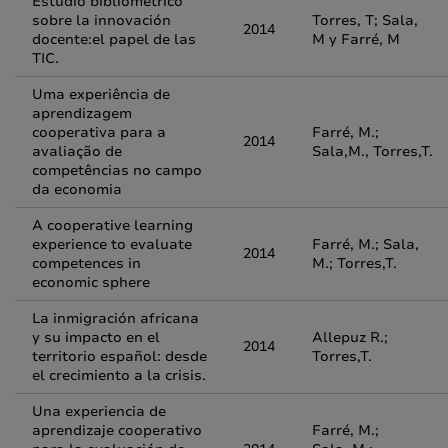
Estudio bibliométrico
sobre la innovación
Torres, T; Sala,
2014
docente:el papel de las
M y Farré, M
TIC.
Uma experiência de
aprendizagem
cooperativa para a
Farré, M.;
2014
avaliação de
Sala,M., Torres,T.
competências no campo
da economia
A cooperative learning
experience to evaluate
Farré, M.; Sala,
2014
competences in
M.; Torres,T.
economic sphere
La inmigración africana
y su impacto en el
Allepuz R.;
2014
territorio español: desde
Torres,T.
el crecimiento a la crisis.
Una experiencia de
aprendizaje cooperativo
Farré, M.;