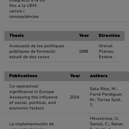
integració a la UE
fins a la UEM:
canvis i
conseqüències
Thesis
Year
Direction
Avaluació de les polítiques
Oroval
públiques de formació:
1998
Planas,
estudi de dos casos
Esteve
Publications
Year
Authors
Co-operatives'
Sala Ríos, M.;
significance in Europe:
Farré Perdiguer,
Assessing the influence
2024
M.; Torres Solé,
of social, political, and
T.
economic factors
Hinostroza, U;
La implementación de
Sansó, C.; Senar,