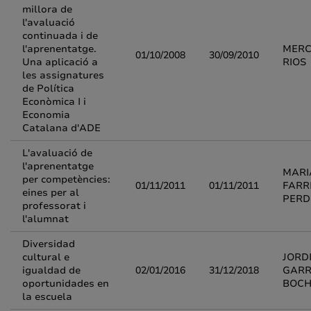
millora de
l'avaluació
continuada i de
l'aprenentatge.
MERC
01/10/2008
30/09/2010
Una aplicació a
RIOS
les assignatures
de Política
Econòmica I i
Economia
Catalana d'ADE
L'avaluació de
l'aprenentatge
MARI
per competències:
01/11/2011
01/11/2011
FARR
eines per al
PERD
professorat i
l'alumnat
Diversidad
cultural e
JORD
igualdad de
02/01/2016
31/12/2018
GARR
oportunidades en
BOC
la escuela