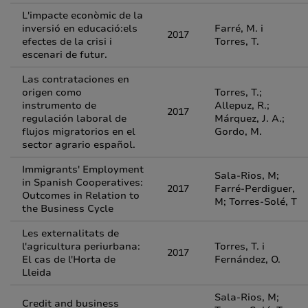
L'impacte econòmic de la
inversió en educació:els
Farré, M. i
2017
efectes de la crisi i
Torres, T.
escenari de futur.
Las contrataciones en
origen como
Torres, T.;
instrumento de
Allepuz, R.;
2017
regulación laboral de
Márquez, J. A.;
flujos migratorios en el
Gordo, M.
sector agrario español.
Immigrants' Employment
Sala-Rios, M;
in Spanish Cooperatives:
2017
Farré-Perdiguer,
Outcomes in Relation to
M; Torres-Solé, T
the Business Cycle
Les externalitats de
l'agricultura periurbana:
Torres, T. i
2017
El cas de l'Horta de
Fernández, O.
Lleida
Sala-Rios, M;
Credit and business