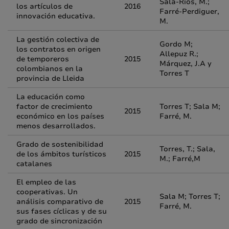
Sala-Ríos, M.;
los artículos de
2016
Farré-Perdiguer,
innovación educativa.
M.
La gestión colectiva de
Gordo M;
los contratos en origen
Allepuz R.;
de temporeros
2015
Márquez, J.A y
colombianos en la
Torres T
provincia de Lleida
La educación como
factor de crecimiento
Torres T; Sala M;
2015
económico en los países
Farré, M.
menos desarrollados.
Grado de sostenibilidad
Torres, T.; Sala,
de los ámbitos turísticos
2015
M.; Farré,M
catalanes
El empleo de las
cooperativas. Un
Sala M; Torres T;
análisis comparativo de
2015
Farré, M.
sus fases cíclicas y de su
grado de sincronización