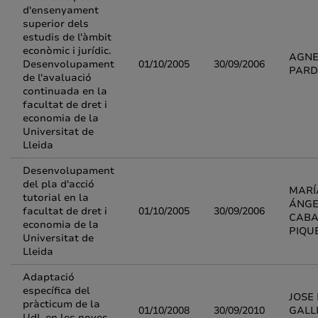
d'ensenyament
superior dels
estudis de l'àmbit
econòmic i jurídic.
AGNE
Desenvolupament
01/10/2005
30/09/2006
PARD
de l'avaluació
continuada en la
facultat de dret i
economia de la
Universitat de
Lleida
Desenvolupament
del pla d'acció
MARÍ
tutorial en la
ÁNGE
facultat de dret i
01/10/2005
30/09/2006
CABA
economia de la
PIQU
Universitat de
Lleida
Adaptació
específica del
JOSE 
pràcticum de la
01/10/2008
30/09/2010
GALL
UdL en les noves