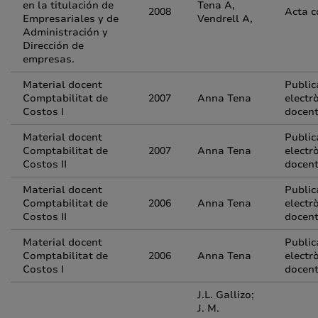
en la titulación de
Tena A,
2008
Acta c
Empresariales y de
Vendrell A,
Administración y
Dirección de
empresas.
Material docent
Public
Comptabilitat de
2007
Anna Tena
electr
Costos I
docen
Material docent
Public
Comptabilitat de
2007
Anna Tena
electr
Costos II
docen
Material docent
Public
Comptabilitat de
2006
Anna Tena
electr
Costos II
docen
Material docent
Public
Comptabilitat de
2006
Anna Tena
electr
Costos I
docen
J.L. Gallizo;
J. M.