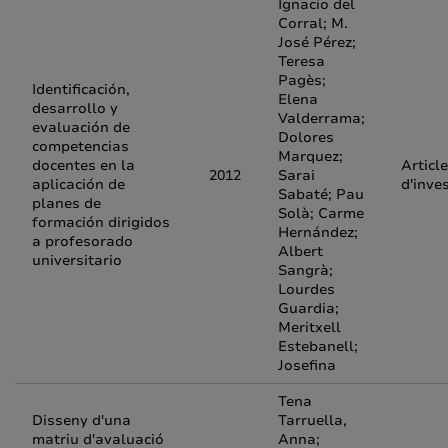
Ignacio del
Corral; M.
José Pérez;
Teresa
Pagès;
Identificación,
Elena
desarrollo y
Valderrama;
evaluación de
Dolores
competencias
Marquez;
docentes en la
Article
2012
Sarai
aplicación de
d'inve
Sabaté; Pau
planes de
Solà; Carme
formación dirigidos
Hernández;
a profesorado
Albert
universitario
Sangrà;
Lourdes
Guardia;
Meritxell
Estebanell;
Josefina
Tena
Disseny d'una
Tarruella,
matriu d'avaluació
Anna;