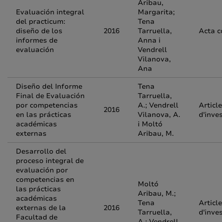
Aribau,
Evaluación integral
Margarita;
del practicum:
Tena
diseño de los
2016
Tarruella,
Acta c
informes de
Anna i
evaluación
Vendrell
Vilanova,
Ana
Diseño del Informe
Tena
Final de Evaluación
Tarruella,
por competencias
A.; Vendrell
Article
2016
en las prácticas
Vilanova, A.
d'inve
académicas
i Moltó
externas
Aribau, M.
Desarrollo del
proceso integral de
evaluación por
competencias en
Moltó
las prácticas
Aribau, M.;
académicas
Tena
Article
externas de la
2016
Tarruella,
d'inve
Facultad de
A.; Vendrell