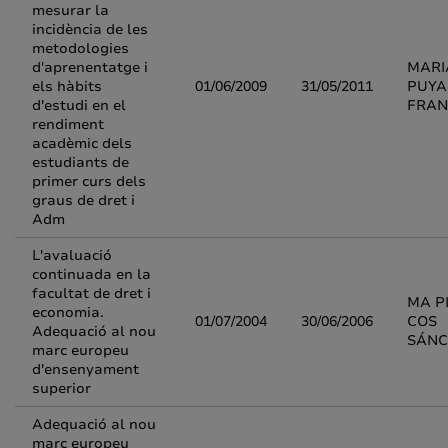
mesurar la
incidència de les
metodologies
d'aprenentatge i
MARI
els hàbits
01/06/2009
31/05/2011
PUYA
d'estudi en el
FRA
rendiment
acadèmic dels
estudiants de
primer curs dels
graus de dret i
Adm
L'avaluació
continuada en la
facultat de dret i
MA P
economia.
01/07/2004
30/06/2006
COS
Adequació al nou
SÁNC
marc europeu
d'ensenyament
superior
Adequació al nou
marc europeu