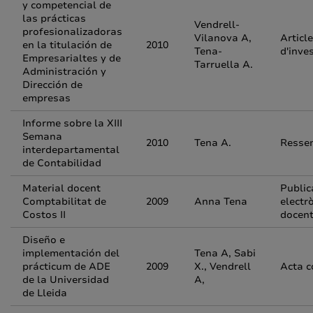
y competencial de
las prácticas
Vendrell-
profesionalizadoras
Vilanova A,
Article
en la titulación de
2010
Tena-
d'inve
Empresarialtes y de
Tarruella A.
Administración y
Dirección de
empresas
Informe sobre la XIII
Semana
2010
Tena A.
Resse
interdepartamental
de Contabilidad
Material docent
Public
Comptabilitat de
2009
Anna Tena
electr
Costos II
docen
Diseño e
implementación del
Tena A, Sabi
prácticum de ADE
2009
X., Vendrell
Acta c
de la Universidad
A,
de Lleida