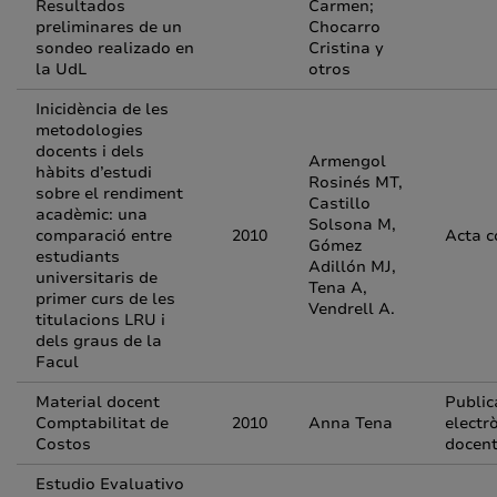
Resultados
Carmen;
preliminares de un
Chocarro
sondeo realizado en
Cristina y
la UdL
otros
Inicidència de les
metodologies
docents i dels
Armengol
hàbits d’estudi
Rosinés MT,
sobre el rendiment
Castillo
acadèmic: una
Solsona M,
comparació entre
2010
Acta c
Gómez
estudiants
Adillón MJ,
universitaris de
Tena A,
primer curs de les
Vendrell A.
titulacions LRU i
dels graus de la
Facul
Material docent
Public
Comptabilitat de
2010
Anna Tena
electr
Costos
docen
Estudio Evaluativo