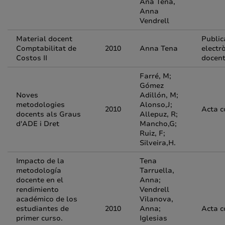
Ana Tena,
Anna
Vendrell
Material docent
Public
Comptabilitat de
2010
Anna Tena
electr
Costos II
docen
Farré, M;
Gómez
Noves
Adillón, M;
metodologies
Alonso,J;
2010
Acta c
docents als Graus
Allepuz, R;
d'ADE i Dret
Mancho,G;
Ruiz, F;
Silveira,H.
Impacto de la
Tena
metodología
Tarruella,
docente en el
Anna;
rendimiento
Vendrell
académico de los
Vilanova,
estudiantes de
2010
Anna;
Acta c
primer curso.
Iglesias