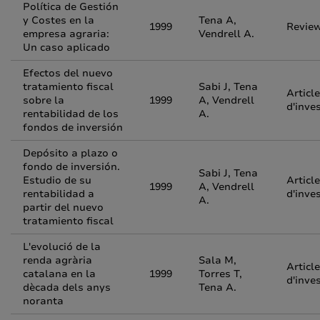
Política de Gestión
y Costes en la
Tena A,
1999
Revie
empresa agraria:
Vendrell A.
Un caso aplicado
Efectos del nuevo
tratamiento fiscal
Sabi J, Tena
Article
sobre la
1999
A, Vendrell
d'inve
rentabilidad de los
A.
fondos de inversión
Depósito a plazo o
fondo de inversión.
Sabi J, Tena
Estudio de su
Article
1999
A, Vendrell
rentabilidad a
d'inve
A.
partir del nuevo
tratamiento fiscal
L'evolució de la
renda agrària
Sala M,
Article
catalana en la
1999
Torres T,
d'inve
dècada dels anys
Tena A.
noranta