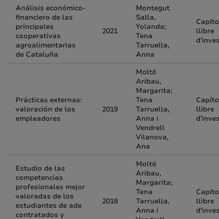
Análisis económico-
Montegut
financiero de las
Salla,
Capíto
principales
Yolanda;
2021
llibre
cooperativas
Tena
d'inve
agroalimentarias
Tarruella,
de Cataluña
Anna
Moltó
Aribau,
Margarita;
Prácticas externas:
Tena
Capíto
valoración de los
2019
Tarruella,
llibre
empleadores
Anna i
d'inve
Vendrell
Vilanova,
Ana
Moltó
Estudio de las
Aribau,
competencias
Margarita;
profesionales mejor
Tena
Capíto
valoradas de los
2018
Tarruella,
llibre
estudiantes de ade
Anna i
d'inve
contratados y