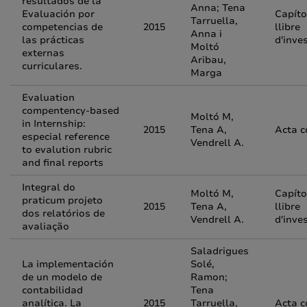
resultados de la
Anna; Tena
Evaluación por
Capíto
Tarruella,
competencias de
2015
llibre
Anna i
las prácticas
d'inve
Moltó
externas
Aribau,
curriculares.
Marga
Evaluation
compentency-based
Moltó M,
in Internship:
2015
Tena A,
Acta c
especial reference
Vendrell A.
to evalution rubric
and final reports
Integral do
Moltó M,
Capíto
praticum projeto
2015
Tena A,
llibre
dos relatórios de
Vendrell A.
d'inve
avaliação
Saladrigues
La implementación
Solé,
de un modelo de
Ramon;
contabilidad
Tena
analítica. La
2015
Tarruella,
Acta c