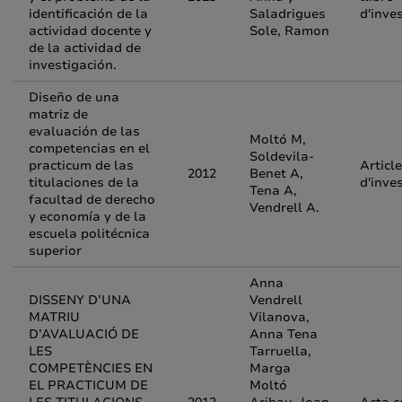
identificación de la
Saladrigues
d'inve
actividad docente y
Sole, Ramon
de la actividad de
investigación.
Diseño de una
matriz de
evaluación de las
Moltó M,
competencias en el
Soldevila-
practicum de las
Article
2012
Benet A,
titulaciones de la
d'inve
Tena A,
facultad de derecho
Vendrell A.
y economía y de la
escuela politécnica
superior
Anna
DISSENY D’UNA
Vendrell
MATRIU
Vilanova,
D’AVALUACIÓ DE
Anna Tena
LES
Tarruella,
COMPETÈNCIES EN
Marga
EL PRACTICUM DE
Moltó