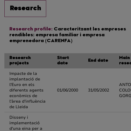
Research
Research profile:
Caracteritzant les empreses
rendibles: empresa familiar i empresa
emprenedora (CARENFA)
Research
Start
Main
End date
projects
date
rese
Impacte de la
implantació de
l'Euro en els
ANTO
diferents agents
01/06/2000
31/05/2002
COL
econòmics de
GOR
l'àrea d'influència
de Lleida
Disseny i
implementació
d'una eina per a