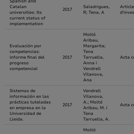
Spanish and
Catalan
Saladrigues,
Article
2017
universities: Its
R; Tena, A
d'inve
current status of
implementation
Moltó
Aribau,
Evaluación por
Margarita;
competencias:
Tena
informe final del
2017
Tarruella,
Acta c
progreso
Anna i
competencial
Vendrell
Vilanova,
Ana
Sistemas de
Vendrell
información en las
Vilanova,
prácticas tuteladas
A.; Moltó
2017
Acta c
en empresa en la
Aribau, M. i
Universidad de
Tena
Lleida.
Tarruella, A.
Moltó