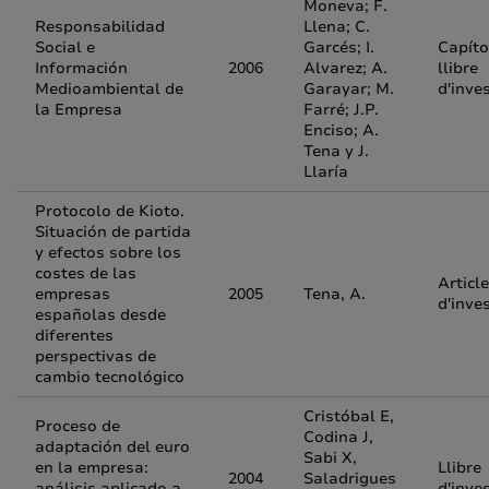
Moneva; F.
Responsabilidad
Llena; C.
Social e
Garcés; I.
Capíto
Información
2006
Alvarez; A.
llibre
Medioambiental de
Garayar; M.
d'inve
la Empresa
Farré; J.P.
Enciso; A.
Tena y J.
Llaría
Protocolo de Kioto.
Situación de partida
y efectos sobre los
costes de las
Article
empresas
2005
Tena, A.
d'inve
españolas desde
diferentes
perspectivas de
cambio tecnológico
Cristóbal E,
Proceso de
Codina J,
adaptación del euro
Sabi X,
en la empresa:
Llibre
2004
Saladrigues
análisis aplicado a
d'inve