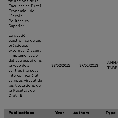
titulacions de la
Facultat de Dret i
Economia i de
l'Escola
Politècnica
Superior
La gestió
electrònica de les
pràctiques
externes: Disseny
i implementació
del seu espai dins
ANNA
la web dels
28/02/2012
27/02/2013
TARR
centres i la seva
interconnexió al
campus virtual de
les titulacions de
la Facultat de
Dret i E
Publications
Year
Authors
Type