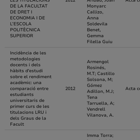
LES TITULACIONS
2012
Aribau, Joan
Acta c
DE LA FACULTAT
Monyarc
DE DRET I
Callizo,
ECONOMIA I DE
Anna
L’ESCOLA
Soldevila
POLITÈCNICA
Benet,
SUPERIOR
Gemma
Filella Guiu
Incidència de les
metodologies
Armengol
docents i dels
Rosinés,
hàbits d'estudi
M.T; Castillo
sobre el rendiment
Solsona, M;
acadèmic: una
Gómez
comparació entre
2012
Acta c
Adillon, M.J;
estudiants
Tena
universitaris de
Tarruella, A;
primer curs de les
Vendrell
titulacions LRU i
Vilanova, A.
dels Graus de la
Facult
Imma Torra;