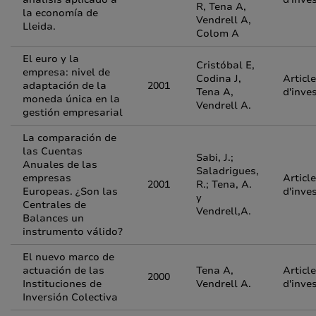
R, Tena A,
la economía de
Vendrell A,
Lleida.
Colom A
El euro y la
Cristóbal E,
empresa: nivel de
Codina J,
Article
adaptación de la
2001
Tena A,
d'inve
moneda única en la
Vendrell A.
gestión empresarial
La comparación de
las Cuentas
Sabi, J.;
Anuales de las
Saladrigues,
empresas
Article
2001
R.; Tena, A.
Europeas. ¿Son las
d'inve
y
Centrales de
Vendrell,A.
Balances un
instrumento válido?
El nuevo marco de
actuación de las
Tena A,
Article
2000
Instituciones de
Vendrell A.
d'inve
Inversión Colectiva