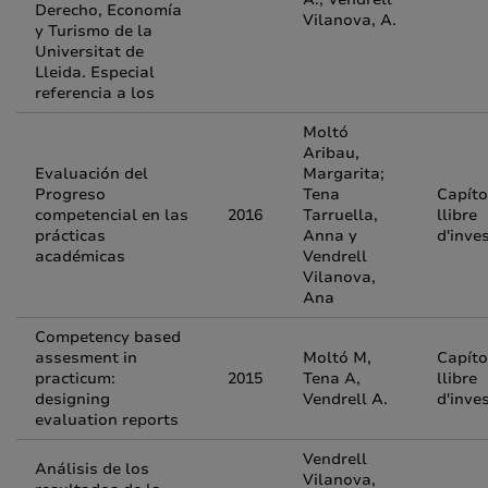
Derecho, Economía
Vilanova, A.
y Turismo de la
Universitat de
Lleida. Especial
referencia a los
Moltó
Aribau,
Evaluación del
Margarita;
Progreso
Tena
Capíto
competencial en las
2016
Tarruella,
llibre
prácticas
Anna y
d'inve
académicas
Vendrell
Vilanova,
Ana
Competency based
assesment in
Moltó M,
Capíto
practicum:
2015
Tena A,
llibre
designing
Vendrell A.
d'inve
evaluation reports
Vendrell
Análisis de los
Vilanova,