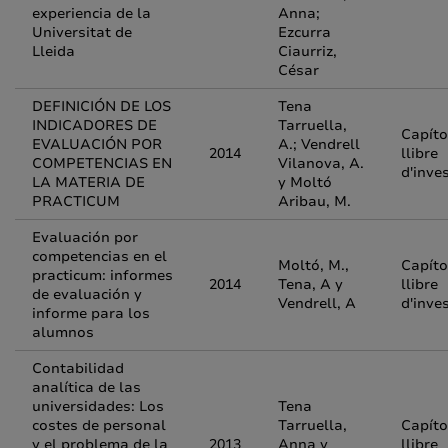
experiencia de la
Anna;
Universitat de
Ezcurra
Lleida
Ciaurriz,
César
DEFINICIÓN DE LOS
Tena
INDICADORES DE
Tarruella,
Capíto
EVALUACIÓN POR
A.; Vendrell
2014
llibre
COMPETENCIAS EN
Vilanova, A.
d'inve
LA MATERIA DE
y Moltó
PRACTICUM
Aribau, M.
Evaluación por
competencias en el
Moltó, M.,
Capíto
practicum: informes
2014
Tena, A y
llibre
de evaluación y
Vendrell, A
d'inve
informe para los
alumnos
Contabilidad
analítica de las
universidades: Los
Tena
costes de personal
Tarruella,
Capíto
y el problema de la
2013
Anna y
llibre