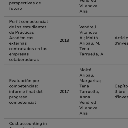
Vendrell
perspectivas de
Vilanova,
futuro
Ana
Perfil competencial
de los estudiantes
Vendrell
de Prácticas
Vilanova,
Académicas
A.; Moltó
Article
2018
externas
Aribau, M. i
d'inve
contratados en las
Tena
empresas
Tarruella, A.
colaboradoras
Moltó
Aribau,
Evaluación por
Margarita;
competencias:
Tena
Capíto
informe final del
2017
Tarruella,
llibre
progreso
Anna i
d'inve
competencial
Vendrell
Vilanova,
Ana
Cost accounting in