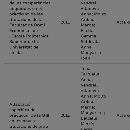
de les competències
Vendrell
adquirides en el
Vilanova
pràcticum de les
Anna; Molto
titulacions de la
Aribau
2011
Acta c
Facultat de Dret i
Marga;
Economia i de
Filella
l'Escola Politècnica
Gemma;
Superior de la
Soldevila
Universitat de
Anna
Lleida
Monyarch
Joan
Tena
Tarruella,
Anna;
Vendrell
Vilanova
Anna; Molto
Aribau
Adaptació
Marga;
específica del
Monyarch J;
pràcticum de la Udl
2011
Acta c
Balcells
en les noves
Mercè;
titulacions de grau
Badia