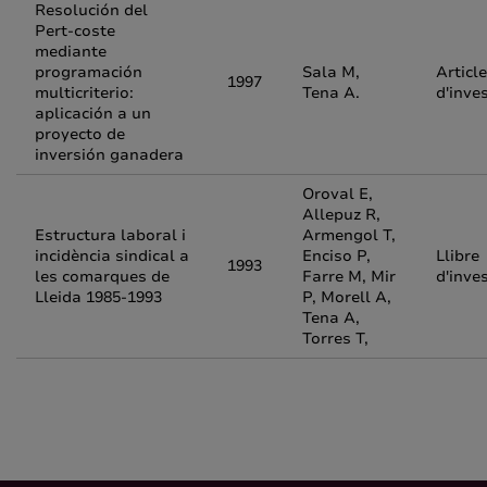
Resolución del
Pert-coste
mediante
programación
Sala M,
Article
1997
multicriterio:
Tena A.
d'inve
aplicación a un
proyecto de
inversión ganadera
Oroval E,
Allepuz R,
Estructura laboral i
Armengol T,
incidència sindical a
Enciso P,
Llibre
1993
les comarques de
Farre M, Mir
d'inve
Lleida 1985-1993
P, Morell A,
Tena A,
Torres T,