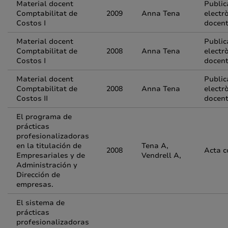
Material docent
Public
Comptabilitat de
2009
Anna Tena
electr
Costos I
docen
Material docent
Public
Comptabilitat de
2008
Anna Tena
electr
Costos I
docen
Material docent
Public
Comptabilitat de
2008
Anna Tena
electr
Costos II
docen
El programa de
prácticas
profesionalizadoras
en la titulación de
Tena A,
2008
Acta c
Empresariales y de
Vendrell A,
Administración y
Dirección de
empresas.
El sistema de
prácticas
profesionalizadoras