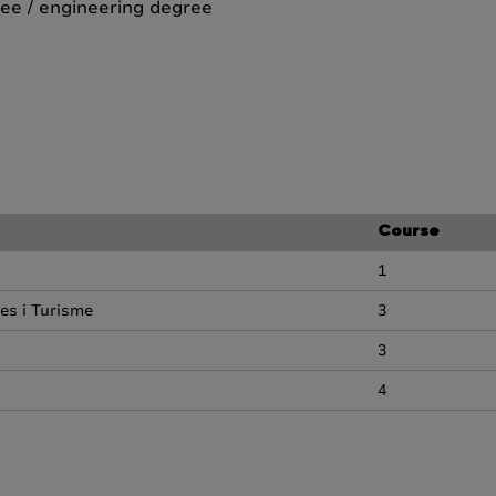
ee / engineering degree
Course
1
es i Turisme
3
3
4