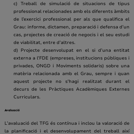
c) Treball de simulació de situacions de tipus
professional relacionades amb els diferents àmbits
de l’exercici professional per als que qualifica el
Grau: informe, dictamen, preparació i defensa d’un
cas, projectes de creació de negocis i el seu estudi
de viabilitat, entre d’altres.
d) Projecte desenvolupat en el si d’una entitat
externa a l’FDE (empreses, institucions públiques i
privades, ONGD i Moviments solidaris) sobre una
matèria relacionada amb el Grau, sempre i quan
aquest projecte no s'hagi realitzat durant el
decurs de les Pràctiques Acadèmiques Externes
Curriculars.
Avaluació
L’avaluació del TFG és contínua i inclou la valoració de
la planificació i el desenvolupament del treball així