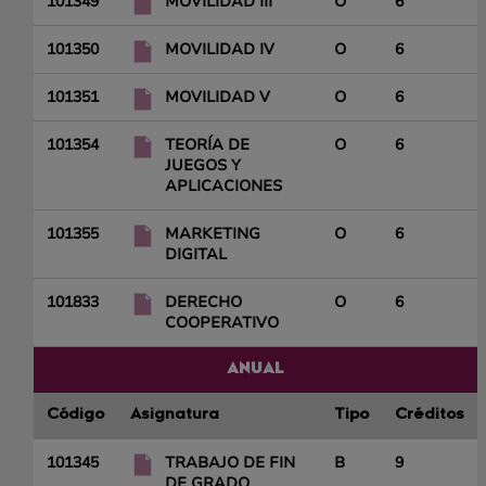
101349
MOVILIDAD III
O
6
101350
MOVILIDAD IV
O
6
101351
MOVILIDAD V
O
6
101354
TEORÍA DE
O
6
JUEGOS Y
APLICACIONES
101355
MARKETING
O
6
DIGITAL
101833
DERECHO
O
6
COOPERATIVO
ANUAL
Código
Asignatura
Tipo
Créditos
101345
TRABAJO DE FIN
B
9
DE GRADO