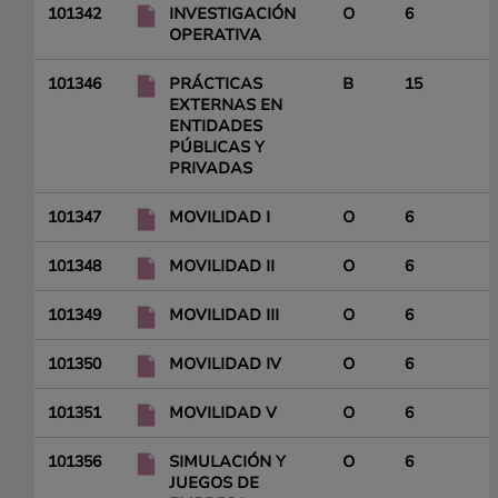
101342
INVESTIGACIÓN
O
6
OPERATIVA
101346
PRÁCTICAS
B
15
EXTERNAS EN
ENTIDADES
PÚBLICAS Y
PRIVADAS
101347
MOVILIDAD I
O
6
101348
MOVILIDAD II
O
6
101349
MOVILIDAD III
O
6
101350
MOVILIDAD IV
O
6
101351
MOVILIDAD V
O
6
101356
SIMULACIÓN Y
O
6
JUEGOS DE