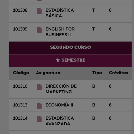
101308
ESTADÍSTICA
T
6
BÁSICA
101309
ENGLISH FOR
T
6
BUSINESS II
SEGUNDO CURSO
1r SEMESTRE
Código
Asignatura
Tipo
Créditos
101310
DIRECCIÓN DE
B
6
MARKETING
101313
ECONOMÍA II
B
6
101314
ESTADÍSTICA
B
6
AVANZADA