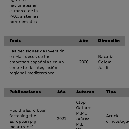
nacionales en
el marco de la
PAC: sistemas
nororientales
Tesis
Año
Dirección
Las decisiones de inversión
en Marruecos de las
Bacaria
empresas españolas en un
2000
Colom,
contexto de integración
Jordi
regional mediterránea
Publicaciones
Año
Autores
Tipo
Clop
Gallart
Has the Euro been
M.M.;
fattening the
Article
2021
Juárez
European pig
d'investiga
M.I.;
meat trade?