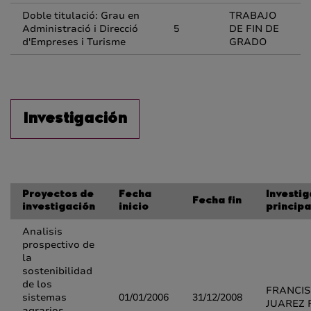
Doble titulació: Grau en
TRABAJO
Administració i Direcció
5
DE FIN DE
d'Empreses i Turisme
GRADO
Investigación
Proyectos de
Fecha
Investi
Fecha fin
investigación
inicio
principa
Analisis
prospectivo de
la
sostenibilidad
de los
FRANCI
sistemas
01/01/2006
31/12/2008
JUAREZ 
agrarios