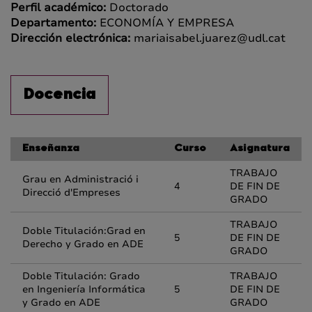
Perfil académico:
Doctorado
Departamento:
ECONOMÍA Y EMPRESA
Dirección electrónica:
mariaisabel.juarez@udl.cat
Docencia
Enseñanza
Curso
Asignatura
TRABAJO
Grau en Administració i
4
DE FIN DE
Direcció d'Empreses
GRADO
TRABAJO
Doble Titulación:Grad en
5
DE FIN DE
Derecho y Grado en ADE
GRADO
Doble Titulación: Grado
TRABAJO
en Ingeniería Informática
5
DE FIN DE
y Grado en ADE
GRADO