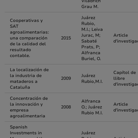
Viladrich
Grau M.
Juárez
Cooperativas y
Rubio,
SAT
M.I.; Leiva
agroalimentarias:
Jurac, M;
Article
una comparación
2015
Sabaté
d'investiga
de la calidad del
Prats, P;
resultado
Alfranca
contable.
Buriel, O.
La localización de
Capítol de
la industria de
Juárez
2009
llibre
mataderos a
Rubio,M.I.
d'investiga
Cataluña
Concentración de
Alfranca
la innovación y
Article
2008
O.; Juárez
empresa
d'investiga
Rubio M.I.
agroalimentaria
Spanish
Investments in
Juárez