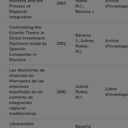
Morocco and the
Rubio
Article
2003
Process of
M.I.;
d'investiga
Regional
Bacaria J.
Integration
Contrasting the
Eclectic Theory in
Bacaria
Direct Investment
J.; Juárez
Article
Decisions made by
2001
Rubio,
d'investiga
Spanish
M.I.
Companies in
Morroco
Las decisiones de
inversión en
Marruecos de las
empresas
Juárez
Llibre
españolas en un
2000
Rubio,
d'investiga
contexto de
M.I.
integración
regional
mediterránea
Librecambio
Bacaria