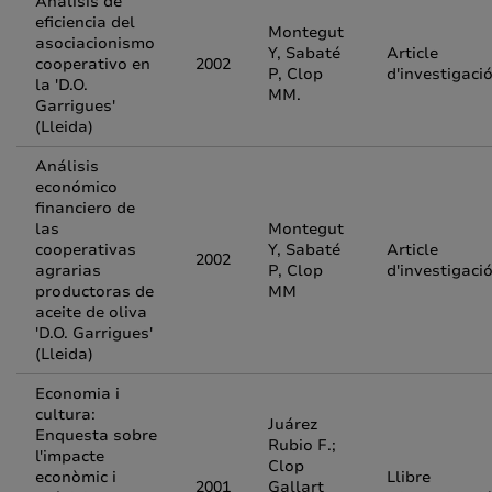
Análisis de
eficiencia del
Montegut
asociacionismo
Y, Sabaté
Article
cooperativo en
2002
P, Clop
d'investigaci
la 'D.O.
MM.
Garrigues'
(Lleida)
Análisis
económico
financiero de
las
Montegut
cooperativas
Y, Sabaté
Article
2002
agrarias
P, Clop
d'investigaci
productoras de
MM
aceite de oliva
'D.O. Garrigues'
(Lleida)
Economia i
cultura:
Juárez
Enquesta sobre
Rubio F.;
l'impacte
Clop
econòmic i
Llibre
2001
Gallart