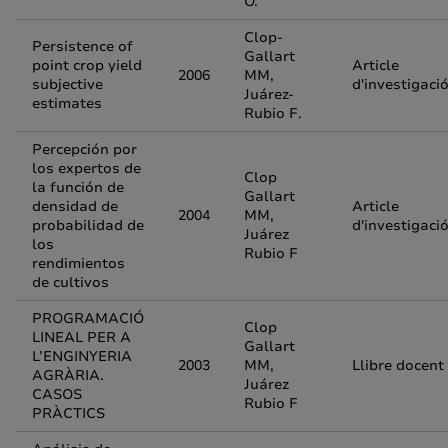
O.
Clop-
Persistence of
Gallart
point crop yield
Article
2006
MM,
subjective
d'investigaci
Juárez-
estimates
Rubio F.
Percepción por
los expertos de
Clop
la función de
Gallart
densidad de
Article
2004
MM,
probabilidad de
d'investigaci
Juárez
los
Rubio F
rendimientos
de cultivos
PROGRAMACIÓ
Clop
LINEAL PER A
Gallart
L’ENGINYERIA
2003
MM,
Llibre docent
AGRÀRIA.
Juárez
CASOS
Rubio F
PRÀCTICS