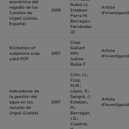
económica del
Rubió Ll;
regadío de los
Article
2009
Esteban-
Canales de
d'investigaci
Parra M;
Urgell (Lleida,
Barragán-
España)
Fernández
JD
Clop-
Elicitation of
Gallart
Article
subjective crop
2007
MM;
d'investigaci
yield PDF
Juárez-
Rubio F
Cots, Ll,;
Clop,
M.M.;
Indicadores de
López, R.;
la gestión del
Sangrà, J.;
Article
agua en los
2007
Esteban,
d'investigaci
canales de
M.;
Urgell (Lleida)
Barragán,
J.D.;
Cuadrat,