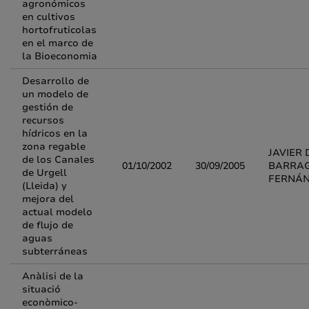
agronómicos
en cultivos
hortofruticolas
en el marco de
la Bioeconomia
Desarrollo de
un modelo de
gestión de
recursos
hídricos en la
zona regable
JAVIER 
de los Canales
01/10/2002
30/09/2005
BARRA
de Urgell
FERNÁ
(Lleida) y
mejora del
actual modelo
de flujo de
aguas
subterráneas
Anàlisi de la
situació
econòmico-