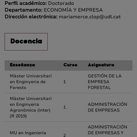
Perfil académico:
Doctorado
Departamento:
ECONOMÍA Y EMPRESA
Dirección electrónica:
mariamerce.clop@udl.cat
Docencia
Enseñanza
Curso
Asignatura
Màster Universitari
GESTIÓN DE LA
en Enginyeria de
1
EMPRESA
Forests
FORESTAL
Màster Universitari
en Enginyeria
ADMINISTRACIÓN
1
Agronòmica (inter)
DE EMPRESAS
(R 2019)
ADMINISTRACIÓN
MU en Ingeniería
DE EMPRESAS Y
2