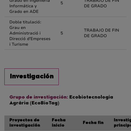
Grado en Ingeniería
TRABAJO DE FIN
5
Informática y
DE GRADO
Grado en ADE
Doble titulació:
Grau en
TRABAJO DE FIN
Administració i
5
DE GRADO
Direcció d'Empreses
i Turisme
Investigación
Grupo de investigación:
Ecobiotecnologia
Agrària (EcoBioTag)
Proyectos de
Fecha
Investi
Fecha fin
investigación
inicio
princip