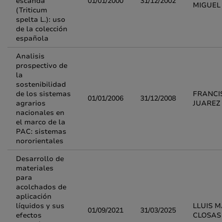
escanda
01/01/2000
31/12/2002
MIGUEL
(Triticum
spelta L.): uso
de la colección
española
Analisis
prospectivo de
la
sostenibilidad
de los sistemas
FRANCI
01/01/2006
31/12/2008
agrarios
JUAREZ
nacionales en
el marco de la
PAC: sistemas
nororientales
Desarrollo de
materiales
para
acolchados de
aplicación
líquidos y sus
LLUIS 
01/09/2021
31/03/2025
efectos
CLOSAS