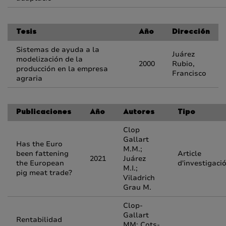
Tesis
Año
Dirección
Sistemas de ayuda a la
Juárez
modelización de la
2000
Rubio,
producción en la empresa
Francisco
agraria
Publicaciones
Año
Autores
Tipo
Clop
Gallart
Has the Euro
M.M.;
been fattening
Article
2021
Juárez
the European
d'investigaci
M.I.;
pig meat trade?
Viladrich
Grau M.
Clop-
Gallart
Rentabilidad
MM; Cots-