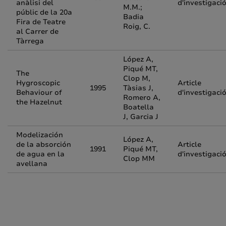
anàlisi del
d'investigaci
M.M.;
públic de la 20a
Badia
Fira de Teatre
Roig, C.
al Carrer de
Tàrrega
López A,
Piqué MT,
The
Clop M,
Hygroscopic
Article
1995
Tàsias J,
Behaviour of
d'investigaci
Romero A,
the Hazelnut
Boatella
J, Garcia J
Modelización
López A,
de la absorción
Article
1991
Piqué MT,
de agua en la
d'investigaci
Clop MM
avellana