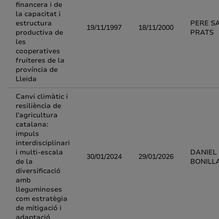
financera i de
la capacitat i
estructura
PERE S
19/11/1997
18/11/2000
productiva de
PRATS
les
cooperatives
fruiteres de la
província de
Lleida
Canvi climàtic i
resiliència de
l'agricultura
catalana:
impuls
interdisciplinari
i multi-escala
DANIEL
30/01/2024
29/01/2026
de la
BONILL
diversificació
amb
lleguminoses
com estratègia
de mitigació i
adaptació