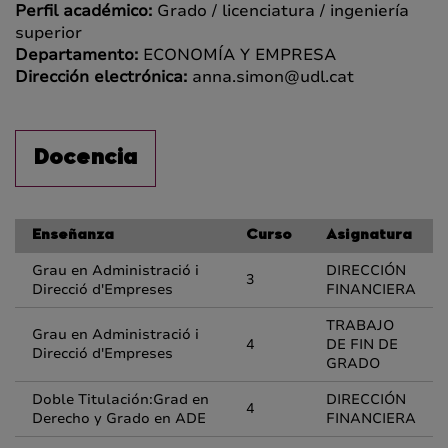
Perfil académico:
Grado / licenciatura / ingeniería
superior
Departamento:
ECONOMÍA Y EMPRESA
Dirección electrónica:
anna.simon@udl.cat
Docencia
Enseñanza
Curso
Asignatura
Grau en Administració i
DIRECCIÓN
3
Direcció d'Empreses
FINANCIERA
TRABAJO
Grau en Administració i
4
DE FIN DE
Direcció d'Empreses
GRADO
Doble Titulación:Grad en
DIRECCIÓN
4
Derecho y Grado en ADE
FINANCIERA