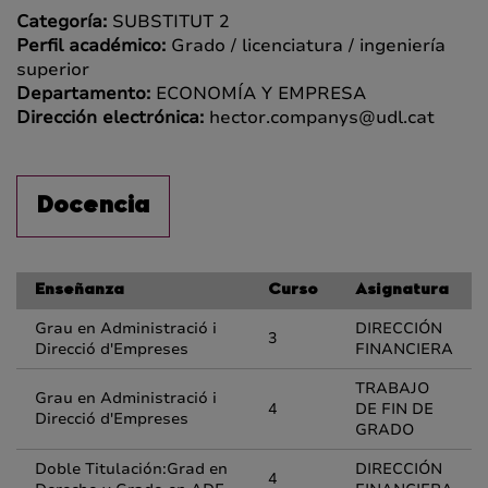
Categoría:
SUBSTITUT 2
Perfil académico:
Grado / licenciatura / ingeniería
superior
Departamento:
ECONOMÍA Y EMPRESA
Dirección electrónica:
hector.companys@udl.cat
Docencia
Enseñanza
Curso
Asignatura
Grau en Administració i
DIRECCIÓN
3
Direcció d'Empreses
FINANCIERA
TRABAJO
Grau en Administració i
4
DE FIN DE
Direcció d'Empreses
GRADO
Doble Titulación:Grad en
DIRECCIÓN
4